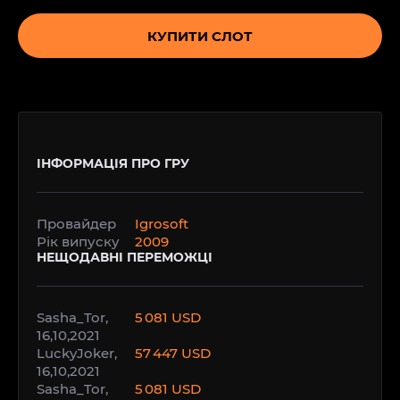
КУПИТИ СЛОТ
ІНФОРМАЦІЯ ПРО ГРУ
Провайдер
Igrosoft
Рік випуску
2009
НЕЩОДАВНІ ПЕРЕМОЖЦІ
Sasha_Tor,
5 081 USD
16,10,2021
LuckyJoker,
57 447 USD
16,10,2021
Sasha_Tor,
5 081 USD