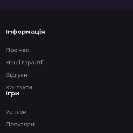
Інформація
Про нас
Наші гарантії
Відгуки
Контакти
Ігри
Усі ігри
Популярні