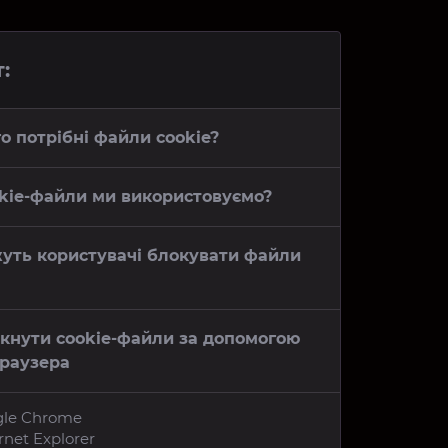
:
го потрібні файли cookie?
ookie-файли ми використовуємо?
жуть користувачі блокувати файли
мкнути cookie-файли за допомогою
раузера
ogle Chrome
ernet Explorer