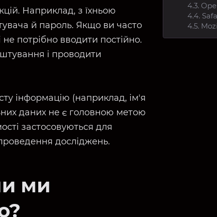
4.3. Ope
цій. Наприклад, з їхньою
4.4. Sa
тувача й пароль. Якщо ви часто
4.5. Mozi
ні не потрібно вводити постійно.
штування і проводити
сту інформацію (наприклад, ім'я
ьних даних не є головною метою
мості застосовуються для
 проведення досліджень.
ли ми
о?