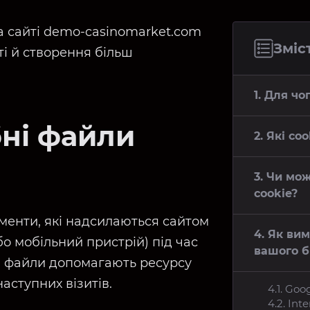
а сайті demo-casinomarket.com
Зміст
і й створення більш
1. Для чо
бні файли
2. Які c
3. Чи мо
cookie?
ументи, які надсилаються сайтом
4. Як ви
о мобільний пристрій) під час
вашого б
кі файли допомагають ресурсу
аступних візитів.
4.1. Go
4.2. Int