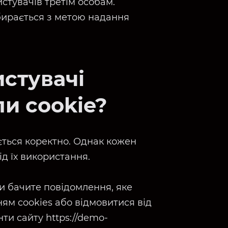
стувачів третім особам.
бирається з метою надання
стувачі
и cookie?
ється коректно. Однак кожен
ід їх використання.
и бачите повідомлення, яке
ям cookies або відмовитися від
ти сайту https://demo-