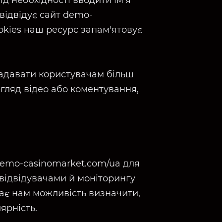
д необхідності вводити ім'я
 відвідує сайт demo-
okies наш ресурс запам'ятовує
адавати користувачам більш
гляд відео або коментування,
/demo-casinomarket.com/ua для
 відвідувачами й моніторингу
дає нам можливість визначити,
ярність.