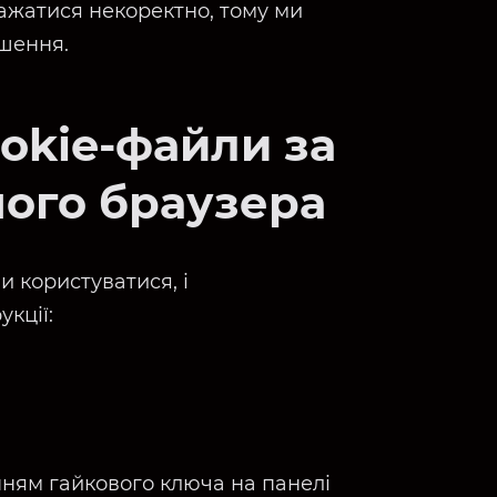
ажатися некоректно, тому ми
шення.
okie-файли за
ого браузера
и користуватися, і
кції:
нням гайкового ключа на панелі