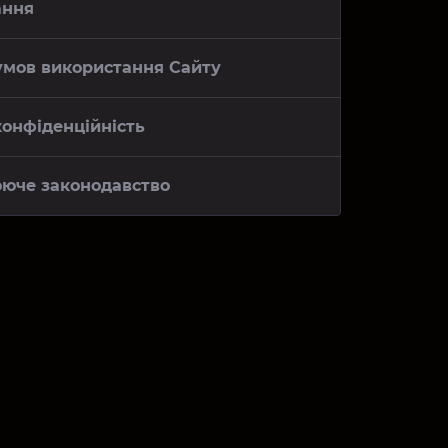
ання
 умов використання Сайту
конфіденційність
ююче законодавство