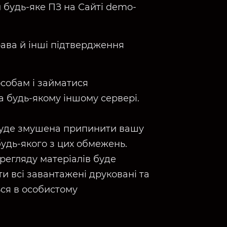
будь-яке ПЗ на Сайті demo-
рава й інші підтвердження
особам і займатися
 будь-якому іншому сервері.
буде змушена припинити вашу
будь-якого з цих обмежень.
регляду матеріалів буде
и всі завантажені друковані та
ься в особистому