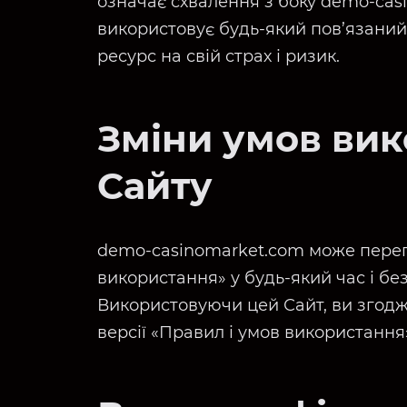
означає схвалення з боку demo-cas
використовує будь-який пов’язаний
ресурс на свій страх і ризик.
Зміни умов ви
Сайту
demo-casinomarket.com може перег
використання» у будь-який час і б
Використовуючи цей Сайт, ви згодж
версії «Правил і умов використання