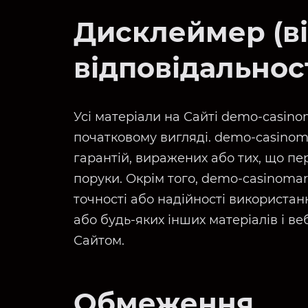
Дисклеймер (ві
відповідальност
Усі матеріали на Сайті demo-casin
початковому вигляді. demo-casinom
гарантій, виражених або тих, що п
поруки. Окрім того, demo-casinoma
точності або надійності використанн
або будь-яких інших матеріалів і ве
Сайтом.
Обмеження