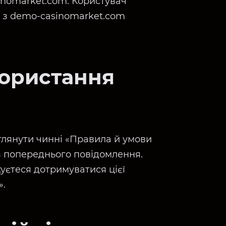
inomarket.com. Користувач
 з demo-casinomarket.com
користання
лянути чинні «Правила й умови
ез попереднього повідомлення.
уєтеся дотримуватися цієї
».