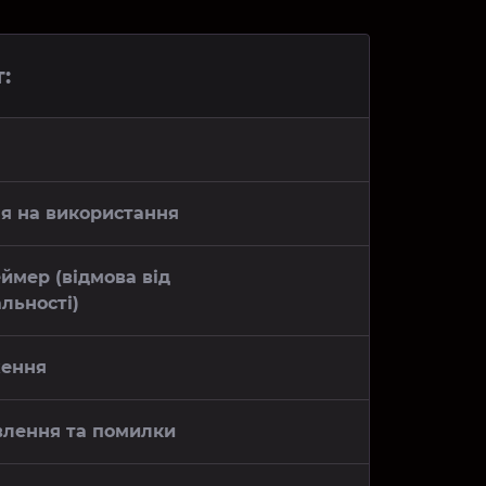
:
зія на використання
еймер (відмова від
альності)
ження
влення та помилки