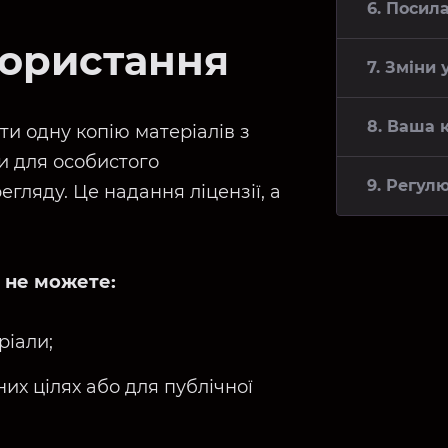
6. Посил
користання
7. Зміни
8. Ваша 
и одну копію матеріалів з
и для особистого
9. Регул
гляду. Це надання ліцензії, а
 не можете:
ріали;
их цілях або для публічної