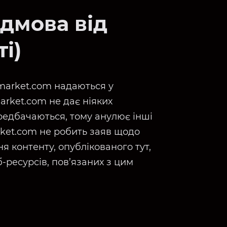
дмова від
і)
omarket.com надаються у
arket.com не дає ніяких
ередбачаються, тому анулює інші
rket.com не робить заяв щодо
я контенту, опублікованого тут,
б-ресурсів, пов’язаних з цим