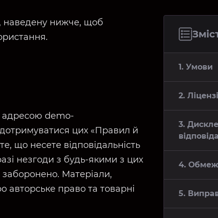
, наведену нижче, щоб
Зміст
ористання.
1. Умови
2. Ліцен
а адресою demo-
3. Дискл
 дотримуватися цих «Правил й
відповід
е, що несете відповідальність
разі незгоди з будь-якими з цих
4. Обме
с заборонено. Матеріали,
о авторське право та товарні
5. Випра