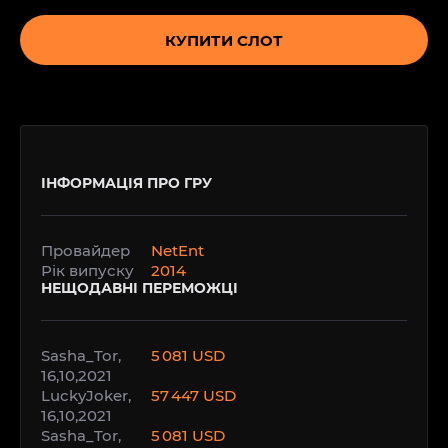
КУПИТИ СЛОТ
ІНФОРМАЦІЯ ПРО ГРУ
Провайдер
NetEnt
Рік випуску
2014
НЕЩОДАВНІ ПЕРЕМОЖЦІ
Sasha_Tor,
5 081 USD
16,10,2021
LuckyJoker,
57 447 USD
16,10,2021
Sasha_Tor,
5 081 USD