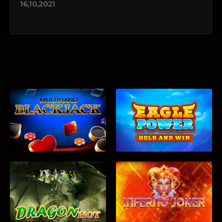
16,10,2021