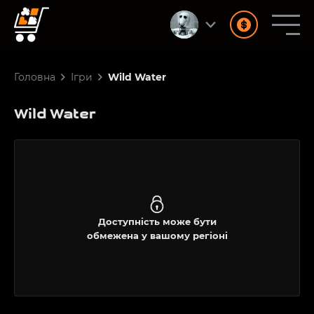
Головна
Ігри
Wild Water
Wild Water
Доступність може бути
обмежена у вашому регіоні