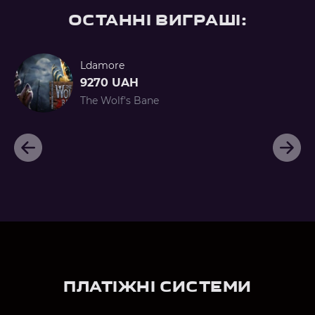
ОСТАННІ ВИГРАШІ:
Ldamore
9270 UAH
The Wolf's Bane
ПЛАТІЖНІ СИСТЕМИ