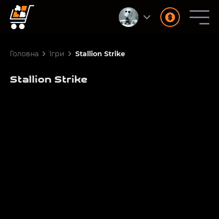
Головна
Ігри
Stallion Strike
Stallion Strike