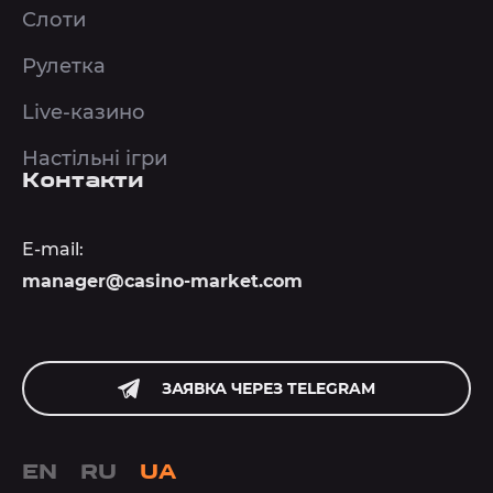
Слоти
Рулетка
Live-казино
Настільні ігри
Контакти
E-mail:
manager@casino-market.com
ЗАЯВКА ЧЕРЕЗ TELEGRAM
EN
RU
UA