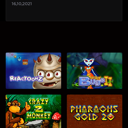
16,10,2021