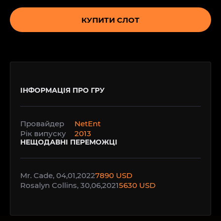
КУПИТИ СЛОТ
ІНФОРМАЦІЯ ПРО ГРУ
Провайдер
NetEnt
Рік випуску
2013
НЕЩОДАВНІ ПЕРЕМОЖЦІ
Mr. Cade, 04,01,2022
7890 USD
Rosalyn Collins, 30,06,2021
5630 USD