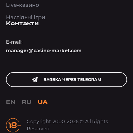
Live-казино
Настільні ігри
Контакти
E-mail:
manager@casino-market.com
ЗАЯВКА ЧЕРЕЗ TELEGRAM
EN
RU
UA
Copyright 2000-2026 © All Rights
Reserved