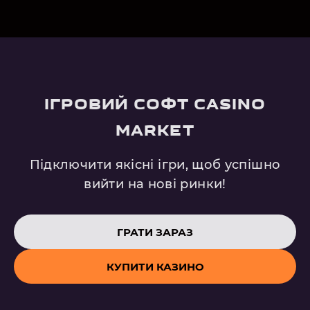
ІГРОВИЙ СОФТ CASINO
MARKET
Підключити якісні ігри, щоб успішно
вийти на нові ринки!
ГРАТИ ЗАРАЗ
КУПИТИ КАЗИНО