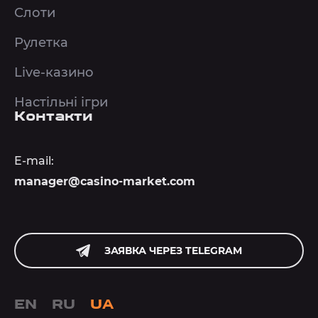
Слоти
Рулетка
Live-казино
Настільні ігри
Контакти
E-mail:
manager@casino-market.com
ЗАЯВКА ЧЕРЕЗ TELEGRAM
EN
RU
UA