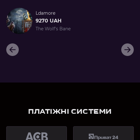
Ldamore
9270 UAH
The Wolf's Bane
ПЛАТІЖНІ СИСТЕМИ