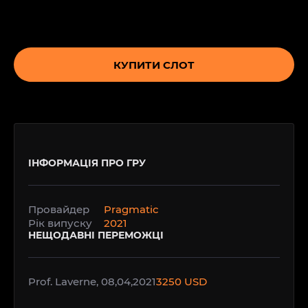
КУПИТИ СЛОТ
ІНФОРМАЦІЯ ПРО ГРУ
Провайдер
Pragmatic
Рік випуску
2021
НЕЩОДАВНІ ПЕРЕМОЖЦІ
Prof. Laverne, 08,04,2021
3250 USD