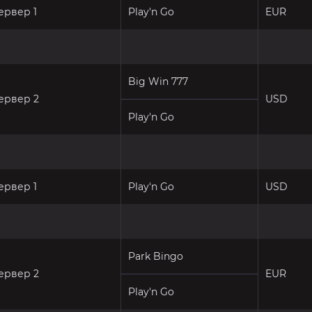
ервер 1
Play'n Go
EUR
Big Win 777
ервер 2
USD
Play'n Go
ервер 1
Play'n Go
USD
Park Bingo
ервер 2
EUR
Play'n Go