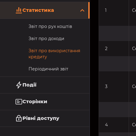
Статистика
1
С
Звіт про рух коштів
Звіт про доходи
2
С
Звіт про використання
кредиту
Періодичний звіт
Події
3
С
Сторінки
Рівні доступу
4
С