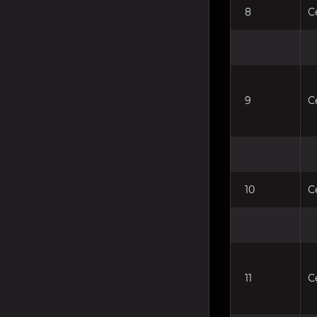
8
С
9
С
10
С
11
С