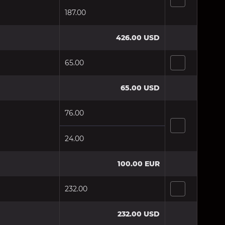
187.00
426.00 USD
65.00
65.00 USD
76.00
24.00
100.00 EUR
232.00
232.00 USD