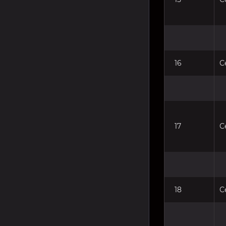
16
С
17
С
18
С