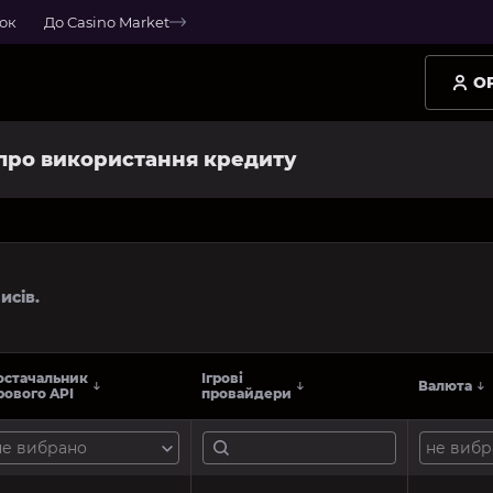
ок
До Casino Market
O
 про використання кредиту
исів.
остачальник
Ігрові
Валюта
рового API
провайдери
не вибрано
не вибр