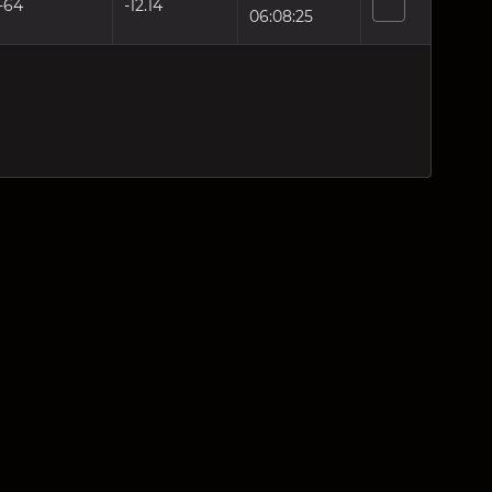
-64
-12.14
06:08:25