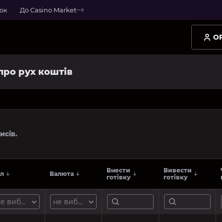
ок
До Casino Market
O
 про рух коштів
исів.
Внести
Вивести
ал
Валюта
готівку
готівку
не вибрано
не вибрано