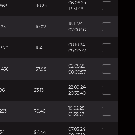
06.06.24
663
190.24
13:51:49
18.11.24
-23
-10.02
07:00:56
08.10.24
-529
-184
09:00:37
02.05.25
-436
-57.98
00:00:57
22.09.24
96
23.13
20:35:40
19.02.25
223
70.46
01:35:57
07.05.24
34
94.44