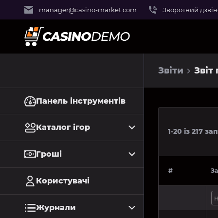
manager@casino-market.com
Зворотний дзвін
Звіти
Звіт
Панель інструментів
Каталог ігор
1-20
із
217
зап
Гроші
#
З
Користувачі
Журнали