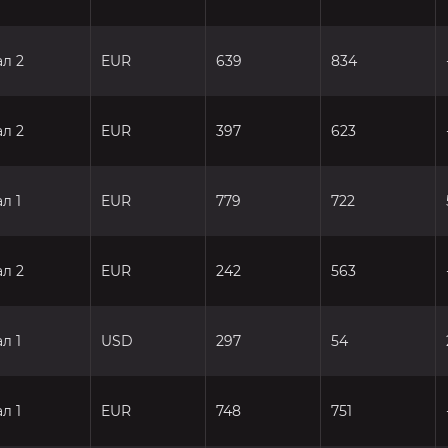
ал 2
EUR
639
834
ал 2
EUR
397
623
л 1
EUR
779
722
ал 2
EUR
242
563
л 1
USD
297
54
л 1
EUR
748
751