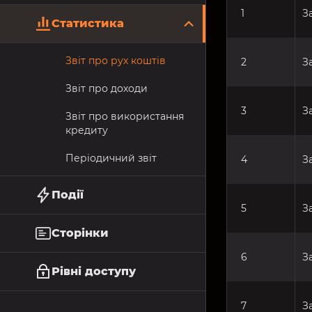
1
За
Статистика
Звіт про рух коштів
2
З
Звіт про доходи
3
З
Звіт про використання
кредиту
Періодичний звіт
4
З
Події
5
За
Сторінки
6
З
Рівні доступу
7
З