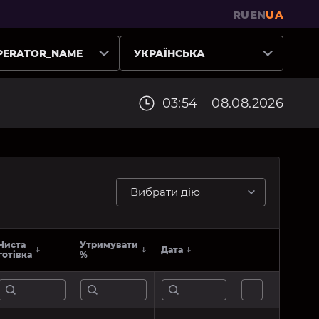
RU
EN
UA
PERATOR_NAME
УКРАЇНСЬКА
03:54
08.08.2026
Вибрати дію
Чиста
Утримувати
Дата
готівка
%