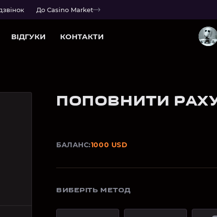
дзвінок
До Casino Market
ВІДГУКИ
КОНТАКТИ
ПОПОВНИТИ РАХ
БАЛАНС:
1000 USD
ВИБЕРІТЬ МЕТОД