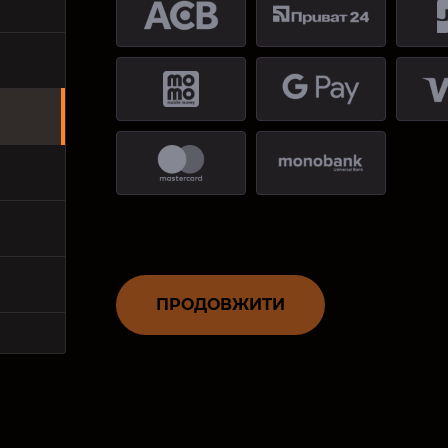
ПРОДОВЖИТИ