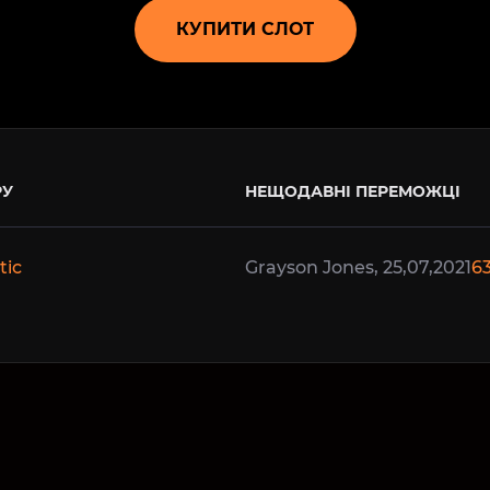
КУПИТИ СЛОТ
РУ
НЕЩОДАВНІ ПЕРЕМОЖЦІ
tic
Grayson Jones, 25,07,2021
6