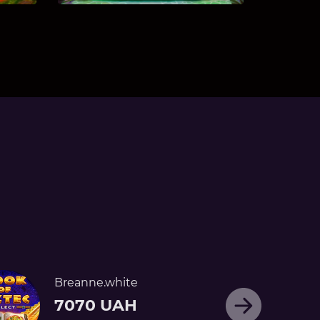
Breanne.white
Wjo
7070 UAH
11