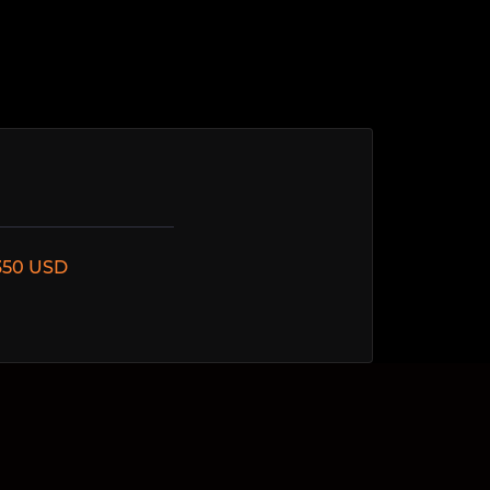
350 USD