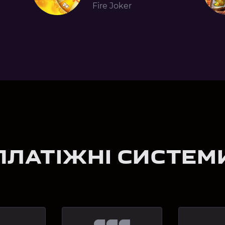
Fire Joker
ПЛАТІЖНІ СИСТЕМ