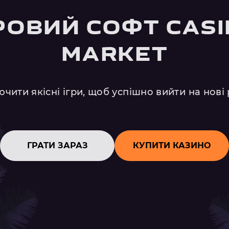
РОВИЙ СОФТ CAS
MARKET
чити якісні ігри, щоб успішно вийти на нові
ГРАТИ ЗАРАЗ
КУПИТИ КАЗИНО