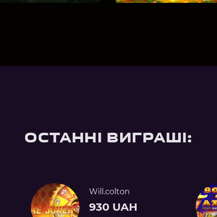
ОСТАННІ ВИГРАШІ:
Will.colton
930 UAH