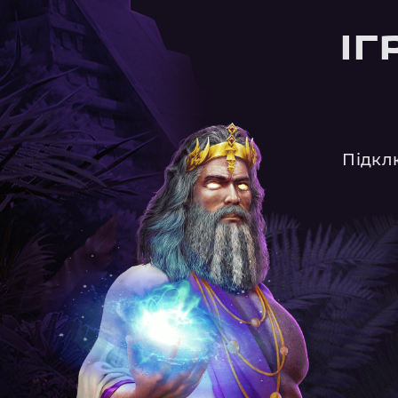
ІГ
Підклю