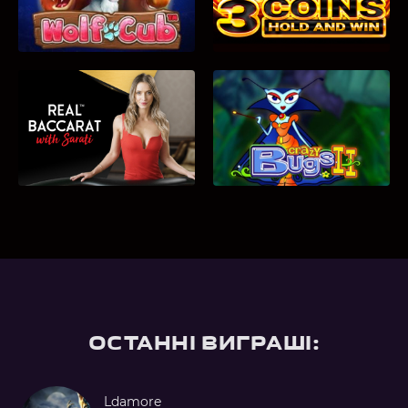
ОСТАННІ ВИГРАШІ:
Ldamore