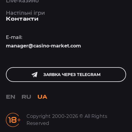
Live-казино
Настільні ігри
Контакти
E-mail:
manager@casino-market.com
ЗАЯВКА ЧЕРЕЗ TELEGRAM
EN
RU
UA
Copyright 2000-2026 © All Rights
Reserved