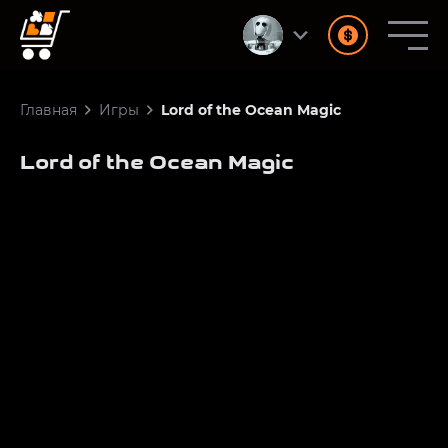
Главная
Игры
Lord of the Ocean Magic
Lord of the Ocean Magic