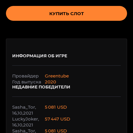
КУПИТЬ СЛОТ
ИНФОРМАЦИЯ ОБ ИГРЕ
Провайдер
Greentube
Год выпуска
2020
НЕДАВНИЕ ПОБЕДИТЕЛИ
Sasha_Tor,
5 081 USD
16,10,2021
LuckyJoker,
57 447 USD
16,10,2021
Sasha_Tor,
5 081 USD