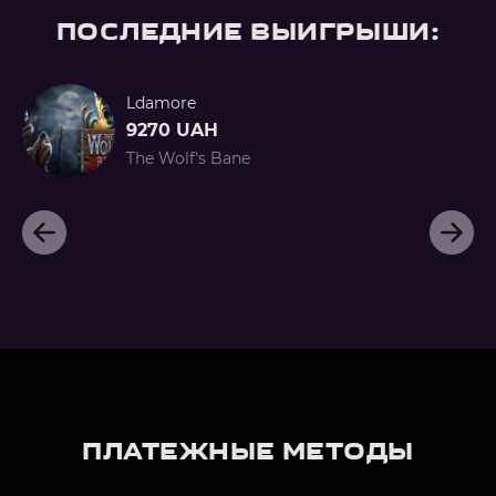
ПОСЛЕДНИЕ ВЫИГРЫШИ:
Ldamore
9270 UAH
The Wolf's Bane
ПЛАТЕЖНЫЕ МЕТОДЫ