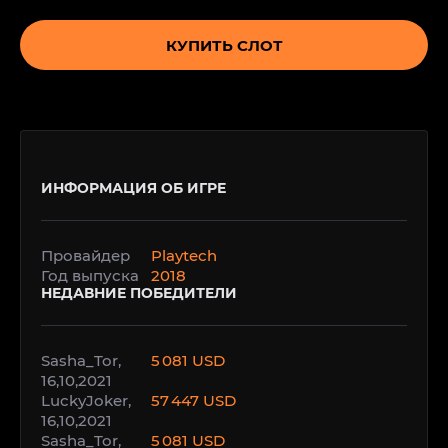
КУПИТЬ СЛОТ
ИНФОРМАЦИЯ ОБ ИГРЕ
Провайдер
Playtech
Год выпуска
2018
НЕДАВНИЕ ПОБЕДИТЕЛИ
Sasha_Tor,
5 081 USD
16,10,2021
LuckyJoker,
57 447 USD
16,10,2021
Sasha_Tor,
5 081 USD