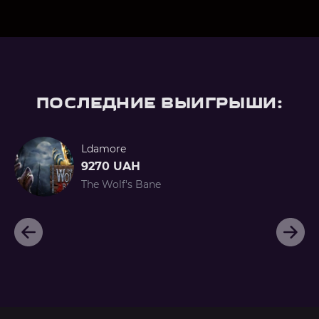
ПОСЛЕДНИЕ ВЫИГРЫШИ:
Ldamore
9270 UAH
The Wolf's Bane