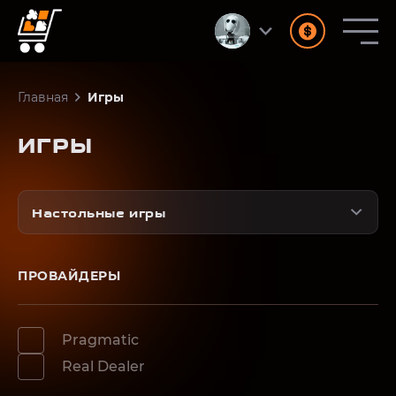
Главная
Игры
ИГРЫ
Настольные игры
ПРОВАЙДЕРЫ
Pragmatic
Real Dealer