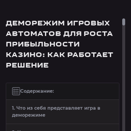
ДЕМОРЕЖИМ ИГРОВЫХ
АВТОМАТОВ ДЛЯ РОСТА
ПРИБЫЛЬНОСТИ
КАЗИНО: КАК РАБОТАЕТ
РЕШЕНИЕ
Содержание:
1. Что из себя представляет игра в
деморежиме