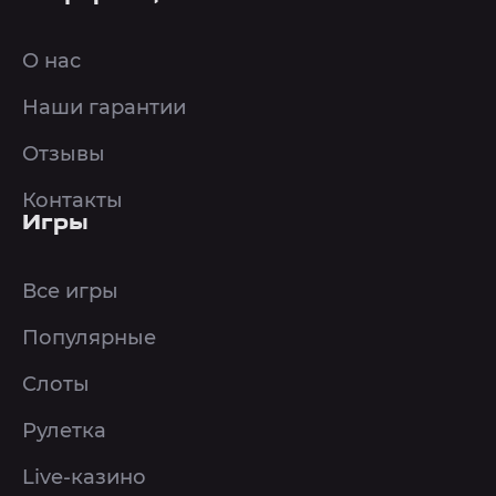
в которой сохранены:
О нас
все математические алгоритмы
— от
количества линий для выплат до
Наши гарантии
уровней RTP и волатильности;
Отзывы
красочный геймплей
с превосходной
Контакты
визуализацией и тщательной
Игры
проработкой всех элементов
интерфейса;
Все игры
Популярные
отличная бонусная программа
— с
фриспинами, риск-раундами и
Слоты
щедрыми множителями.
Рулетка
Демоверсия игр в казино не
Live-казино