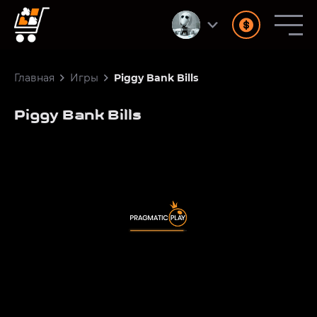
Главная
Игры
Piggy Bank Bills
Piggy Bank Bills