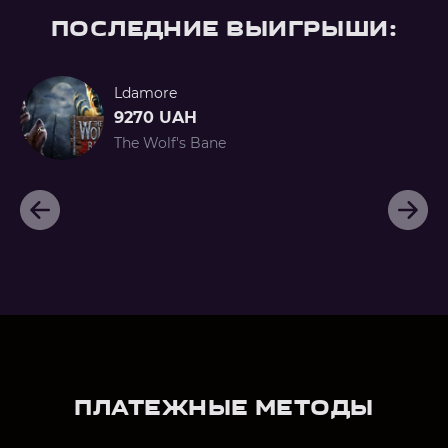
ПОСЛЕДНИЕ ВЫИГРЫШИ:
Ldamore
9270 UAH
The Wolf's Bane
ПЛАТЕЖНЫЕ МЕТОДЫ