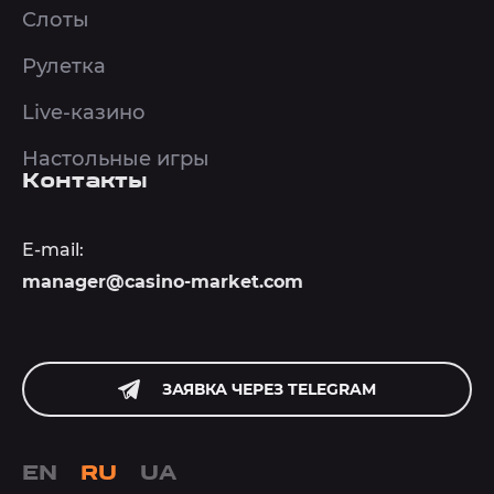
Слоты
Рулетка
Live-казино
Настольные игры
Контакты
E-mail:
manager@casino-market.com
ЗАЯВКА ЧЕРЕЗ TELEGRAM
EN
RU
UA