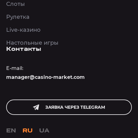
Слоты
Рулетка
Live-казино
Настольные игры
Контакты
E-mail:
manager@casino-market.com
ЗАЯВКА ЧЕРЕЗ TELEGRAM
EN
RU
UA