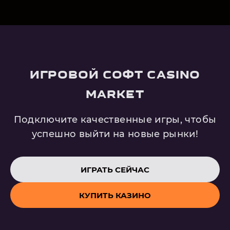
ИГРОВОЙ СОФТ CASINO
MARKET
Подключите качественные игры, чтобы
успешно выйти на новые рынки!
ИГРАТЬ СЕЙЧАС
КУПИТЬ КАЗИНО