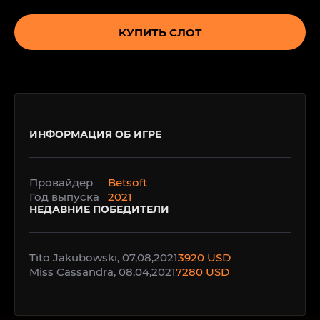
КУПИТЬ СЛОТ
ИНФОРМАЦИЯ ОБ ИГРЕ
Провайдер
Betsoft
Год выпуска
2021
НЕДАВНИЕ ПОБЕДИТЕЛИ
Tito Jakubowski, 07,08,2021
3920 USD
Miss Cassandra, 08,04,2021
7280 USD