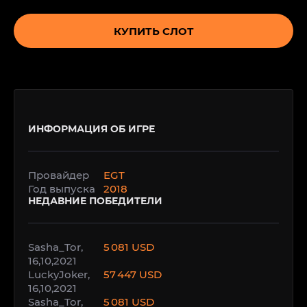
КУПИТЬ СЛОТ
ИНФОРМАЦИЯ ОБ ИГРЕ
Провайдер
EGT
Год выпуска
2018
НЕДАВНИЕ ПОБЕДИТЕЛИ
Sasha_Tor,
5 081 USD
16,10,2021
LuckyJoker,
57 447 USD
16,10,2021
Sasha_Tor,
5 081 USD