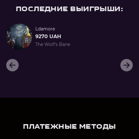
ПОСЛЕДНИЕ ВЫИГРЫШИ:
Ldamore
9270 UAH
The Wolf's Bane
ПЛАТЕЖНЫЕ МЕТОДЫ