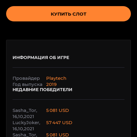
КУПИТЬ СЛОТ
ИНФОРМАЦИЯ ОБ ИГРЕ
Провайдер
Playtech
Год выпуска
2019
НЕДАВНИЕ ПОБЕДИТЕЛИ
Sasha_Tor,
5 081 USD
16,10,2021
LuckyJoker,
57 447 USD
16,10,2021
Sasha_Tor,
5 081 USD