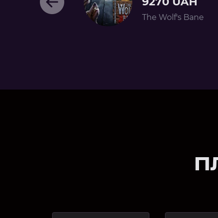
0 UAH
9270 UAH
b Temple
The Wolf's Bane
П