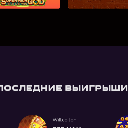
ПОСЛЕДНИЕ ВЫИГРЫШИ
Will.colton