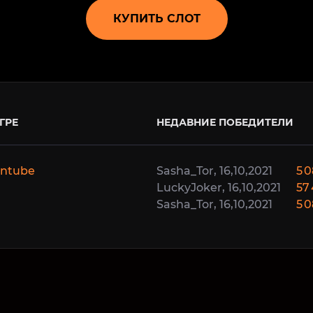
КУПИТЬ СЛОТ
ГРЕ
НЕДАВНИЕ ПОБЕДИТЕЛИ
entube
Sasha_Tor, 16,10,2021
5 
0
LuckyJoker, 16,10,2021
57
Sasha_Tor, 16,10,2021
5 