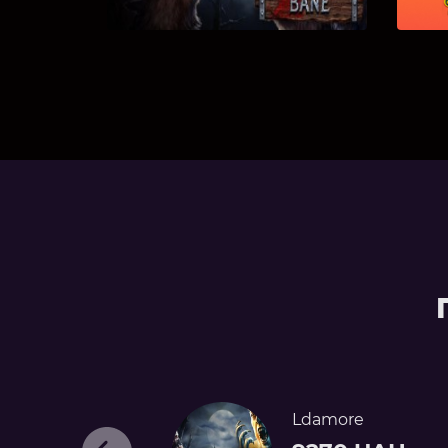
Ldamore