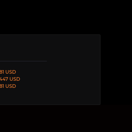
081 USD
 447 USD
081 USD