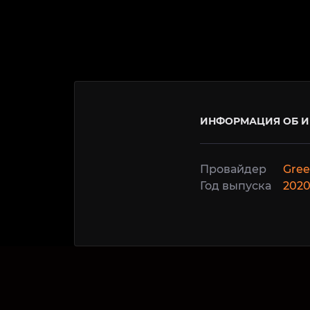
ИНФОРМАЦИЯ ОБ И
Провайдер
Gre
Год выпуска
202