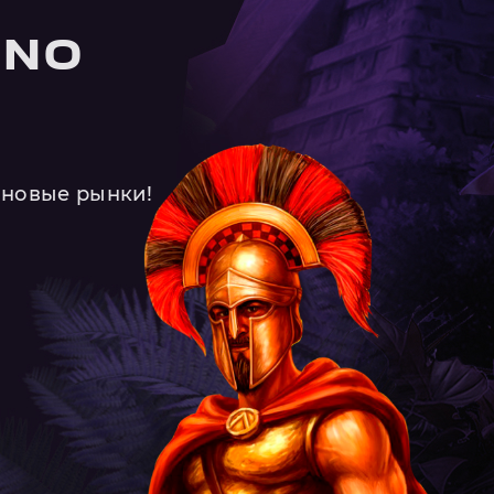
INO
 новые рынки!