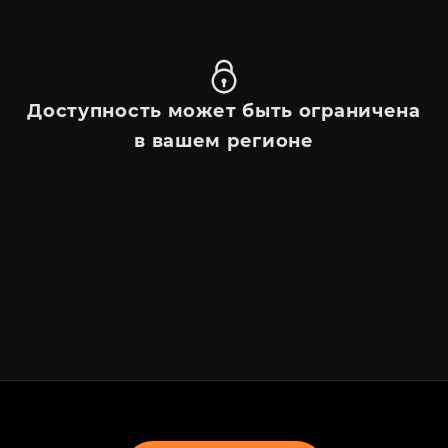
Доступность может быть ограничена
в вашем регионе