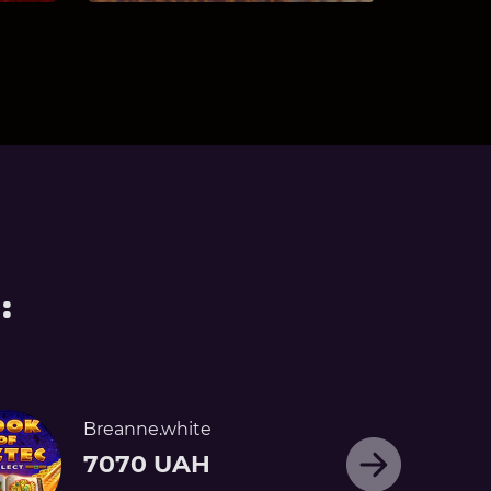
:
Breanne.white
Wjo
7070 UAH
11