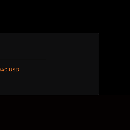
640 USD