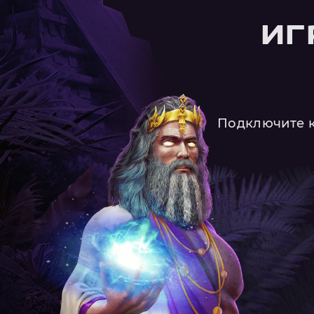
ИГ
Подключите к