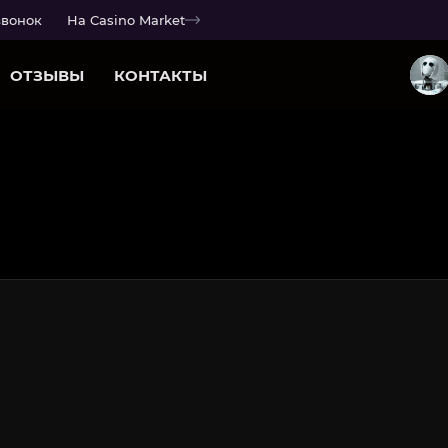
звонок
На Casino Market
ОТЗЫВЫ
КОНТАКТЫ