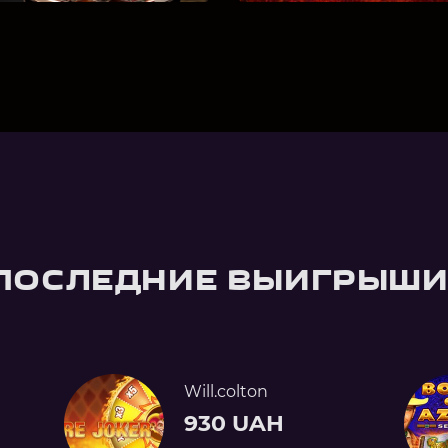
ПОСЛЕДНИЕ ВЫИГРЫШИ
Will.colton
930 UAH