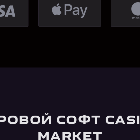
 себя представляет и
орежиме
рнет-казино практически ничем не отличаются
азвлечений. Топовые производители предлага
для видеослотов, настольных игр, аркад, лоте
ет понравившуюся ему слот-машину в тесто
РОВОЙ СОФТ CAS
рой сохранены:
MARKET
атические алгоритмы
— от количества линий 