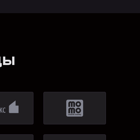
етод
комятся с
и
ДЫ
тите
в