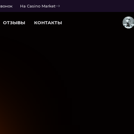
звонок
На Casino Market
ОТЗЫВЫ
КОНТАКТЫ