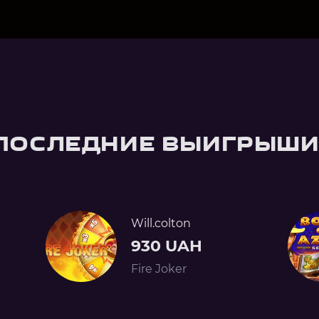
ПОСЛЕДНИЕ ВЫИГРЫШИ
Will.colton
930 UAH
Fire Joker