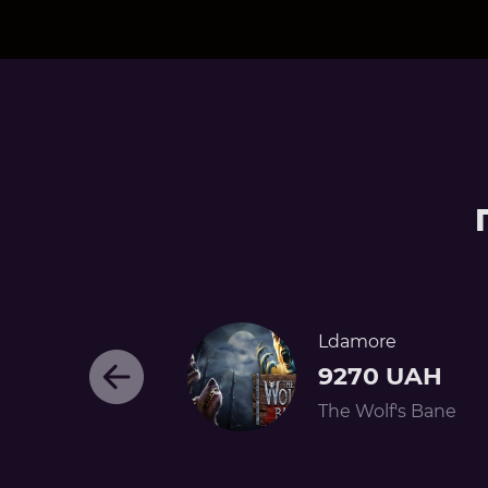
Ldamore
0 UAH
9270 UAH
b Temple
The Wolf's Bane