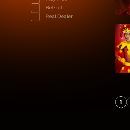
Betsoft
Real Dealer
1