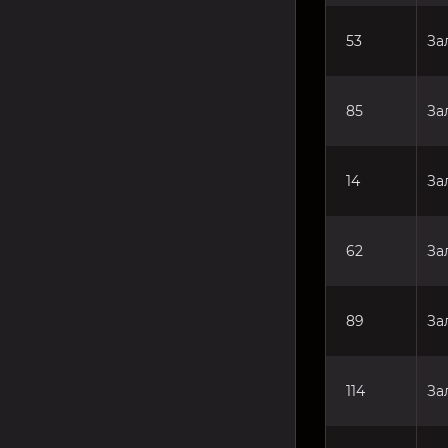
53
Зал
85
За
14
Зал
62
Зал
89
За
114
За