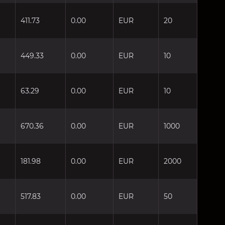
411.73
0.00
EUR
20
0.00
449.33
0.00
EUR
10
0.00
63.29
0.00
EUR
10
0.00
670.36
0.00
EUR
1000
0.00
181.98
0.00
EUR
2000
0.00
517.83
0.00
EUR
50
0.00