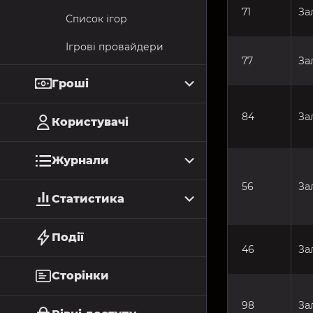
71
Зал
Список ігор
Ігрові провайдери
77
Зал
Гроші
84
За
Користувачі
Журнали
56
За
Статистика
Події
46
За
Сторінки
98
За