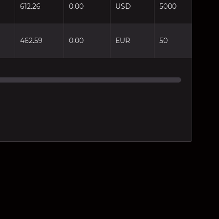
612.26
0.00
USD
5000
0.00
462.59
0.00
EUR
50
0.00